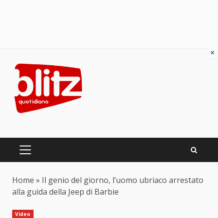
×
Skip
to
content
PRIMARY
MENU
Home
»
Il genio del giorno, l’uomo ubriaco arrestato
alla guida della Jeep di Barbie
Video