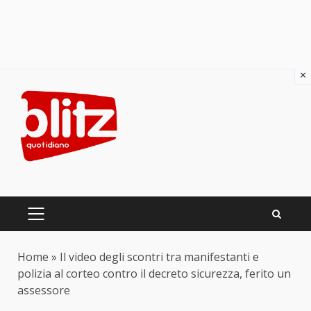
×
Skip
to
content
PRIMARY
MENU
Home
»
Il video degli scontri tra manifestanti e
polizia al corteo contro il decreto sicurezza, ferito un
assessore