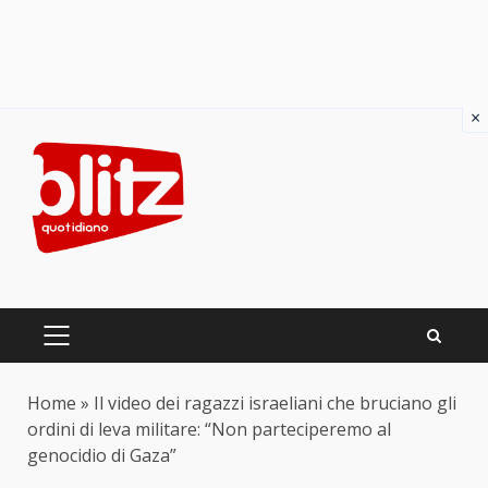
×
Skip
to
content
PRIMARY
MENU
Home
»
Il video dei ragazzi israeliani che bruciano gli
ordini di leva militare: “Non parteciperemo al
genocidio di Gaza”