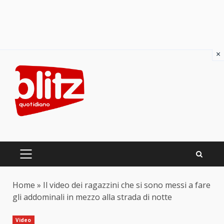
×
Skip
to
content
PRIMARY
MENU
Home
»
Il video dei ragazzini che si sono messi a fare
gli addominali in mezzo alla strada di notte
Video