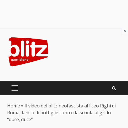
×
Skip
to
content
PRIMARY
MENU
Home
»
Il video del blitz neofascista al liceo Righi di
Roma, lancio di bottiglie contro la scuola al grido
“duce, duce”