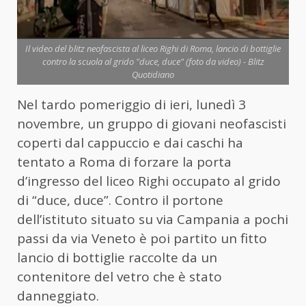
Il video del blitz neofascista al liceo Righi di Roma, lancio di bottiglie
contro la scuola al grido "duce, duce" (foto da video) - Blitz
Quotidiano
Nel tardo pomeriggio di ieri, lunedì 3
novembre, un gruppo di giovani neofascisti
coperti dal cappuccio e dai caschi ha
tentato a Roma di forzare la porta
d’ingresso del liceo Righi occupato al grido
di “duce, duce”. Contro il portone
dell’istituto situato su via Campania a pochi
passi da via Veneto è poi partito un fitto
lancio di bottiglie raccolte da un
contenitore del vetro che è stato
danneggiato.