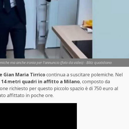
emiche ma anche ironia per l'annuncio (foto da video) - Blitz quotidiano
e Gian Maria Tirrico
continua a suscitare polemiche. Nel
4 metri quadri in affitto a Milano
, composto da
anone richiesto per questo piccolo spazio è di 750 euro al
o affittato in poche ore.