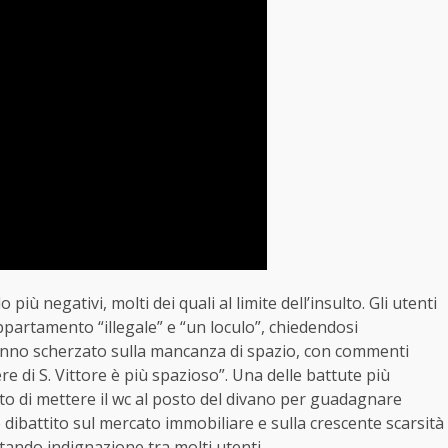
più negativi, molti dei quali al limite dell’insulto. Gli utenti
ppartamento “illegale” e “un loculo”, chiedendosi
 hanno scherzato sulla mancanza di spazio, con commenti
ere di S. Vittore è più spazioso”. Una delle battute più
ito di mettere il wc al posto del divano per guadagnare
 dibattito sul mercato immobiliare e sulla crescente scarsità
scitando indignazione tra molti utenti.