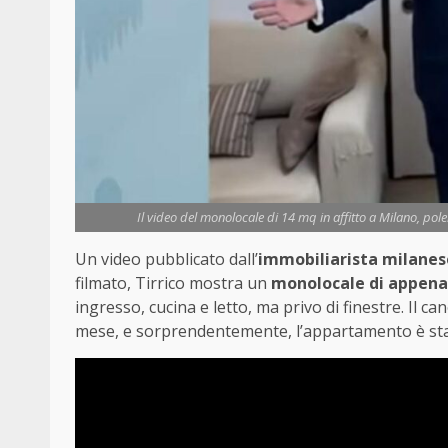
Il video del monolocale di 14 mq in affitto a Milano, pol
Un video pubblicato dall’
immobiliarista milanes
filmato, Tirrico mostra un
monolocale di appena 1
ingresso, cucina e letto, ma privo di finestre. Il c
mese, e sorprendentemente, l’appartamento è stat