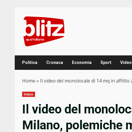
Skip
to
content
Politica
Cronaca
Economia
Sport
Video
Home
»
Il video del monolocale di 14 mq in affitt
Video
Il video del monoloca
Milano, polemiche m