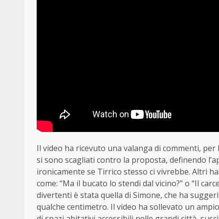
Il video ha ricevuto una valanga di commenti, per lo 
si sono scagliati contro la proposta, definendo l’a
ironicamente se Tirrico stesso ci vivrebbe. Altri
come: “Ma il bucato lo stendi dal vicino?” o “Il carc
divertenti è stata quella di Simone, che ha sugger
qualche centimetro. Il video ha sollevato un ampio
di spazi abitativi accessibili nelle grandi città, su