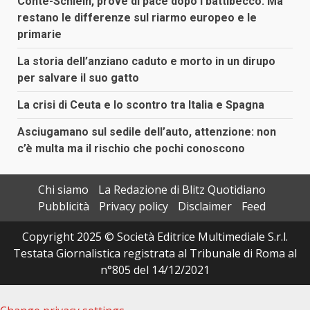
Conte-Schlein, prove di pace dopo i battibecco. Ma
restano le differenze sul riarmo europeo e le
primarie
La storia dell’anziano caduto e morto in un dirupo
per salvare il suo gatto
La crisi di Ceuta e lo scontro tra Italia e Spagna
Asciugamano sul sedile dell’auto, attenzione: non
c’è multa ma il rischio che pochi conoscono
Chi siamo
La Redazione di Blitz Quotidiano
Pubblicità
Privacy policy
Disclaimer
Feed
Copyright 2025 © Società Editrice Multimediale S.r.l.
Testata Giornalistica registrata al Tribunale di Roma al
n°805 del 14/12/2021