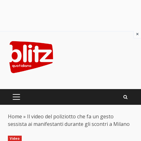
×
Skip
to
content
PRIMARY
MENU
Home
»
Il video del poliziotto che fa un gesto
sessista ai manifestanti durante gli scontri a Milano
Video