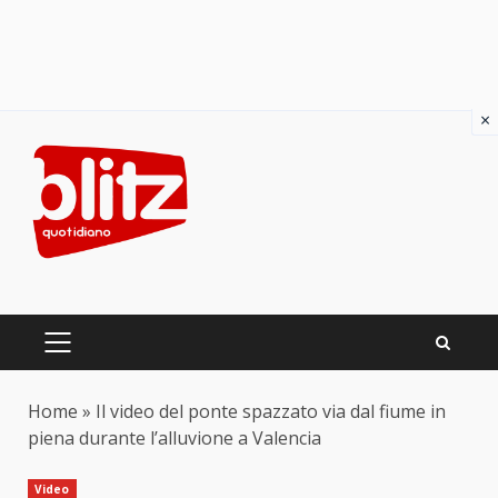
×
Skip
to
content
PRIMARY
MENU
Home
»
Il video del ponte spazzato via dal fiume in
piena durante l’alluvione a Valencia
Video