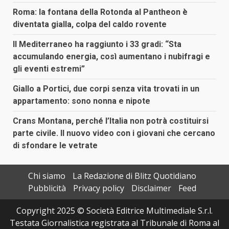
Roma: la fontana della Rotonda al Pantheon è
diventata gialla, colpa del caldo rovente
Il Mediterraneo ha raggiunto i 33 gradi: “Sta
accumulando energia, così aumentano i nubifragi e
gli eventi estremi”
Giallo a Portici, due corpi senza vita trovati in un
appartamento: sono nonna e nipote
Crans Montana, perché l’Italia non potrà costituirsi
parte civile. Il nuovo video con i giovani che cercano
di sfondare le vetrate
Chi siamo
La Redazione di Blitz Quotidiano
Pubblicità
Privacy policy
Disclaimer
Feed
Copyright 2025 © Società Editrice Multimediale S.r.l.
Testata Giornalistica registrata al Tribunale di Roma al