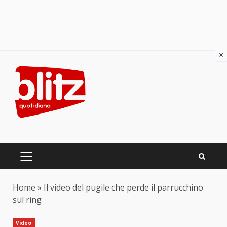
×
Skip
to
content
PRIMARY
MENU
Home
»
Il video del pugile che perde il parrucchino
sul ring
Video