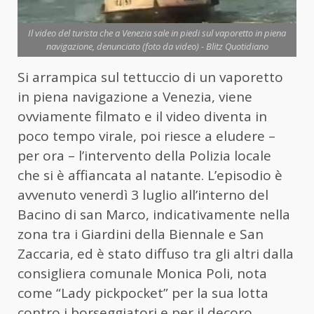
Il video del turista che a Venezia sale in piedi sul vaporetto in piena
navigazione, denunciato (foto da video) - Blitz Quotidiano
Si arrampica sul tettuccio di un vaporetto
in piena navigazione a Venezia, viene
ovviamente filmato e il video diventa in
poco tempo virale, poi riesce a eludere –
per ora – l’intervento della Polizia locale
che si è affiancata al natante. L’episodio è
avvenuto venerdì 3 luglio all’interno del
Bacino di san Marco, indicativamente nella
zona tra i Giardini della Biennale e San
Zaccaria, ed è stato diffuso tra gli altri dalla
consigliera comunale Monica Poli, nota
come “Lady pickpocket” per la sua lotta
contro i borseggiatori e per il decoro