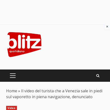
×
Skip
to
content
PRIMARY
MENU
Home
»
Il video del turista che a Venezia sale in piedi
sul vaporetto in piena navigazione, denunciato
Video