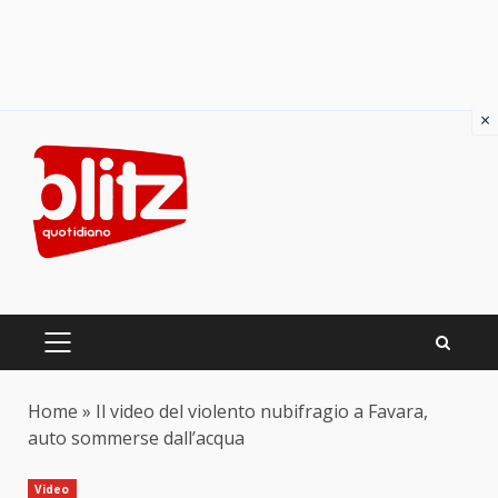
×
Skip
to
content
PRIMARY
MENU
Home
»
Il video del violento nubifragio a Favara,
auto sommerse dall’acqua
Video