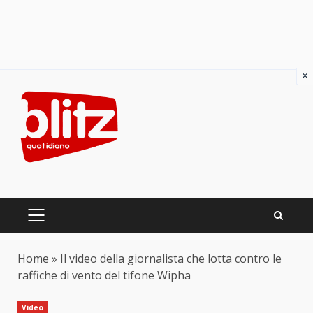
×
Skip
to
content
PRIMARY
MENU
Home
»
Il video della giornalista che lotta contro le
raffiche di vento del tifone Wipha
Video