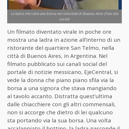
La ladra che ruba una borsa nel ristorante di Buenos Aires (Foto dai
social)
Un filmato diventato virale in poche ore
mostra una ladra in azione all’interno di un
ristorante del quartiere San Telmo, nella
città di Buenos Aires, in Argentina. Nel
filmato pubblicato sui canali social del
portale di notizie messicano, EjeCentral, si
vede la donna che piano piano sfila via la
borsa a una signora che stava mangiando
al tavolo accanto. Distratta quest’ultima
dalle chiacchiere con gli altri commensali,
non si accorge che dietro di lei qualcuno
sta portando via la sua borsa. Una volta
accalappiato il bottino, la ladra nasconde il