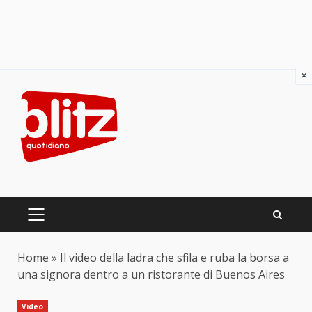
×
Skip
to
content
PRIMARY
MENU
Home
»
Il video della ladra che sfila e ruba la borsa a
una signora dentro a un ristorante di Buenos Aires
Video