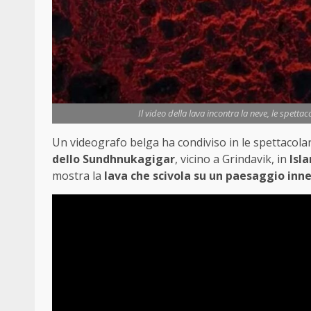
Il video della lava incontra la neve, le spetta
Un videografo belga ha condiviso in le spettacolari
dello Sundhnukagigar
, vicino a Grindavik, in
Isl
mostra la
lava che scivola su un paesaggio inn