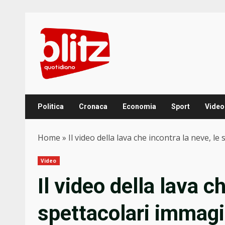
Skip
to
content
Politica
Cronaca
Economia
Sport
Video
Home
»
Il video della lava che incontra la neve, le
Video
Il video della lava c
spettacolari immagin