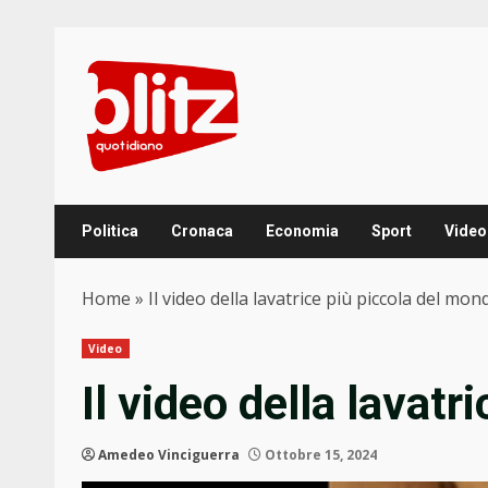
Skip
to
content
Politica
Cronaca
Economia
Sport
Video
Home
»
Il video della lavatrice più piccola del mon
Video
Il video della lavat
Amedeo Vinciguerra
Ottobre 15, 2024