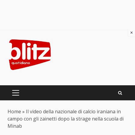
×
Skip
to
content
PRIMARY
MENU
Home
»
Il video della nazionale di calcio iraniana in
campo con gli zainetti dopo la strage nella scuola di
Minab