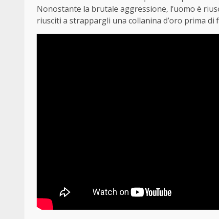
Nonostante la brutale aggressione, l’uomo è riusci
riusciti a strappargli una collanina d’oro prima di