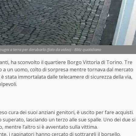
e pugni a terra per derubarlo (foto da video) - Blitz quotidiano
nti, ha sconvolto il quartiere Borgo Vittoria di Torino. Tre
o a un uomo, colto di sorpresa mentre tornava dal mercato
 è stata immortalata dalle telecamere di sicurezza della via,
lpevoli.
 cura dei suoi anziani genitori, è uscito per fare acquisti.
superato, lasciando un terzo alle sue spalle. Uno dei due si
o, mentre l’altro si è avventato sulla vittima.
, i rapinatori hanno cercato di sottrargli il borsello.