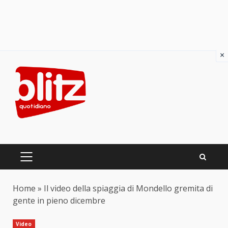
×
Skip
to
content
PRIMARY
MENU
Home
»
Il video della spiaggia di Mondello gremita di
gente in pieno dicembre
Video