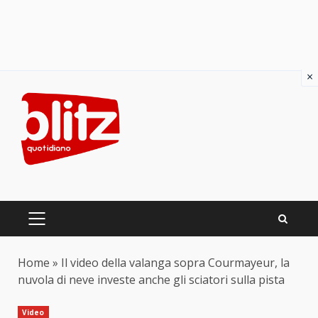
×
Skip
to
content
PRIMARY
MENU
Home
»
Il video della valanga sopra Courmayeur, la
nuvola di neve investe anche gli sciatori sulla pista
Video