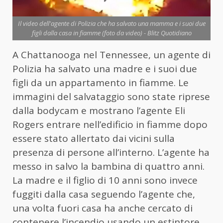
Il video dell'agente di Polizia che ha salvato una mamma e i suoi due
figli dalla casa in fiamme (foto da video) - Blitz Quotidiano
A Chattanooga nel Tennessee, un agente di
Polizia ha salvato una madre e i suoi due
figli da un appartamento in fiamme. Le
immagini del salvataggio sono state riprese
dalla bodycam e mostrano l’agente Eli
Rogers entrare nell’edificio in fiamme dopo
essere stato allertato dai vicini sulla
presenza di persone all’interno. L’agente ha
messo in salvo la bambina di quattro anni.
La madre e il figlio di 10 anni sono invece
fuggiti dalla casa seguendo l’agente che,
una volta fuori casa ha anche cercato di
contenere l’incendio usando un estintore