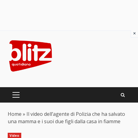
×
Skip
to
content
PRIMARY
MENU
Home
»
Il video dell’agente di Polizia che ha salvato
una mamma e i suoi due figli dalla casa in fiamme
Video