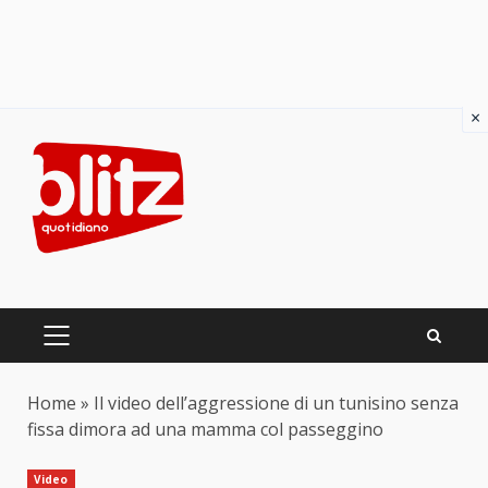
×
Skip
to
content
PRIMARY
MENU
Home
»
Il video dell’aggressione di un tunisino senza
fissa dimora ad una mamma col passeggino
Video