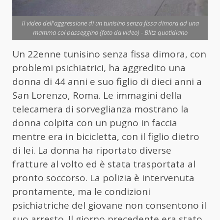
Il video dell'aggressione di un tunisino senza fissa dimora ad una
mamma col passeggino (foto da video) - Blitz quotidiano
Un 22enne tunisino senza fissa dimora, con
problemi psichiatrici, ha aggredito una
donna di 44 anni e suo figlio di dieci anni a
San Lorenzo, Roma. Le immagini della
telecamera di sorveglianza mostrano la
donna colpita con un pugno in faccia
mentre era in bicicletta, con il figlio dietro
di lei. La donna ha riportato diverse
fratture al volto ed è stata trasportata al
pronto soccorso. La polizia è intervenuta
prontamente, ma le condizioni
psichiatriche del giovane non consentono il
suo arresto. Il giorno precedente era stato