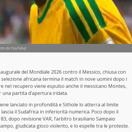
Foto da YouTube)
 inaugurale del Mondiale 2026 contro il Messico, chiusa con
 selezione africana termina il match in nove uomini dopo i
entre nel recupero viene espulso anche il messicano Montes,
r una partita d’apertura iridata.
iene lanciato in profondità e Sithole lo atterra al limite
lascia il Sudafrica in inferiorità numerica. Poco dopo il
 83, dopo revisione VAR, l’arbitro brasiliano Sampaio
po, giudicata gioco violento, e lo espelle tra le proteste.