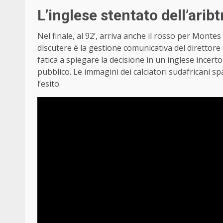
L’inglese stentato dell’aribt
Nel finale, al 92’, arriva anche il rosso per Montes 
discutere è la gestione comunicativa del direttore 
fatica a spiegare la decisione in un inglese incer
pubblico. Le immagini dei calciatori sudafricani spa
l’esito.