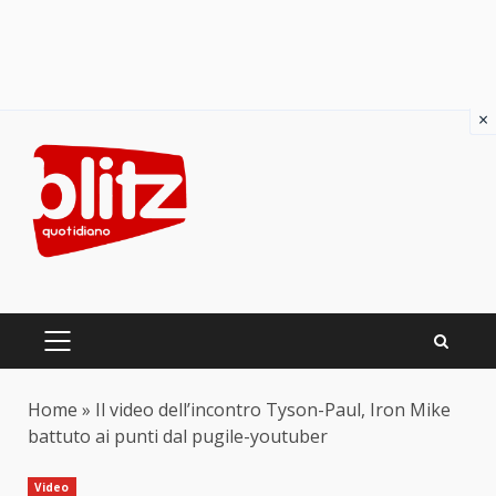
×
Skip
to
content
PRIMARY
MENU
Home
»
Il video dell’incontro Tyson-Paul, Iron Mike
battuto ai punti dal pugile-youtuber
Video