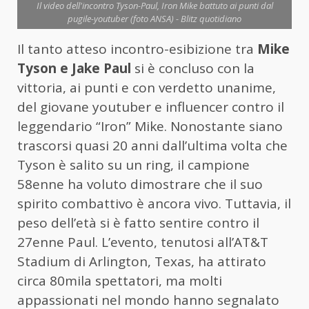
Il video dell'incontro Tyson-Paul, Iron Mike battuto ai punti dal
pugile-youtuber (foto ANSA) - Blitz quotidiano
Il tanto atteso incontro-esibizione tra
Mike
Tyson e Jake Paul
si è concluso con la
vittoria, ai punti e con verdetto unanime,
del giovane youtuber e influencer contro il
leggendario “Iron” Mike. Nonostante siano
trascorsi quasi 20 anni dall’ultima volta che
Tyson è salito su un ring, il campione
58enne ha voluto dimostrare che il suo
spirito combattivo è ancora vivo. Tuttavia, il
peso dell’età si è fatto sentire contro il
27enne Paul. L’evento, tenutosi all’AT&T
Stadium di Arlington, Texas, ha attirato
circa 80mila spettatori, ma molti
appassionati nel mondo hanno segnalato