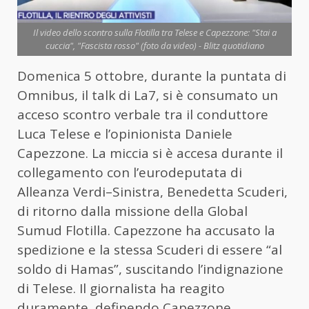
Il video dello scontro sulla Flotilla tra Telese e Capezzone: "Stai a
cuccia", "Fascista rosso" (foto da video) - Blitz quotidiano
Domenica 5 ottobre, durante la puntata di
Omnibus, il talk di La7, si è consumato un
acceso scontro verbale tra il conduttore
Luca Telese e l’opinionista Daniele
Capezzone. La miccia si è accesa durante il
collegamento con l’eurodeputata di
Alleanza Verdi–Sinistra, Benedetta Scuderi,
di ritorno dalla missione della Global
Sumud Flotilla. Capezzone ha accusato la
spedizione e la stessa Scuderi di essere “al
soldo di Hamas”, suscitando l’indignazione
di Telese. Il giornalista ha reagito
duramente, definendo Capezzone