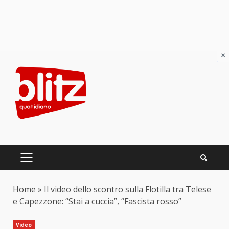
×
Skip
to
content
PRIMARY
MENU
Home
»
Il video dello scontro sulla Flotilla tra Telese
e Capezzone: “Stai a cuccia”, “Fascista rosso”
Video