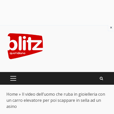
×
Skip
to
content
PRIMARY
MENU
Home
»
Il video dell’uomo che ruba in gioielleria con
un carro elevatore per poi scappare in sella ad un
asino