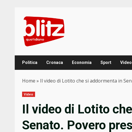
Skip
to
content
Politica
Cronaca
Economia
Sport
Video
Home
»
Il video di Lotito che si addormenta in Se
Video
Il video di Lotito c
Senato. Povero pres