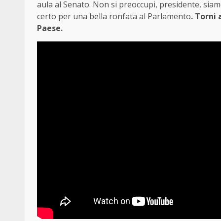
aula al Senato. Non si preoccupi, presidente, siamo
certo per una bella ronfata al Parlamento
. Torni
Paese.