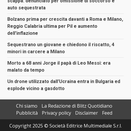
scappa: denunciato per omissione di soccorso e
auto sequestrata
Bolzano prima per crescita davanti a Roma e Milano,
Reggio Calabria ultima per Pil e aumento
dell’inflazione
Sequestrano un giovane e chiedono il riscatto, 4
minori in carcere a Milano
Morto a 68 anni Jorge il papà di Leo Messi: era
malato da tempo
Un drone utilizzato dall’Ucraina entra in Bulgaria ed
esplode vicino a gasdotto
Chi siamo
La Redazione di Blitz Quotidiano
Pubblicità
Privacy policy
Disclaimer
Feed
Copyright 2025 © Società Editrice Multimediale S.r.l.