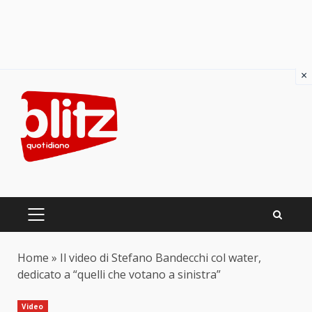
×
Skip
to
content
PRIMARY
MENU
Home
»
Il video di Stefano Bandecchi col water,
dedicato a “quelli che votano a sinistra”
Video