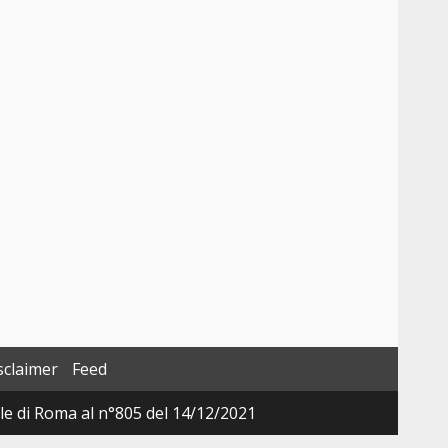
sclaimer
Feed
ale di Roma al n°805 del 14/12/2021