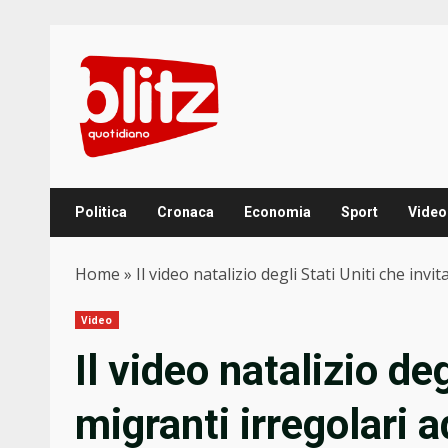
Skip
to
content
Politica
Cronaca
Economia
Sport
Video
Home
»
Il video natalizio degli Stati Uniti che invi
Video
Il video natalizio deg
migranti irregolari 