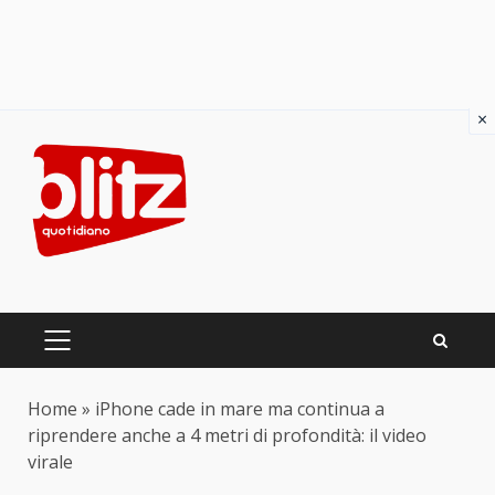
×
Skip
to
content
PRIMARY
MENU
Home
»
iPhone cade in mare ma continua a
riprendere anche a 4 metri di profondità: il video
virale