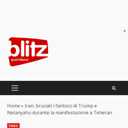
×
Skip
to
content
PRIMARY
MENU
Home
»
Iran, bruciati i fantocci di Trump e
Netanyahu durante la manifestazione a Teheran
Video