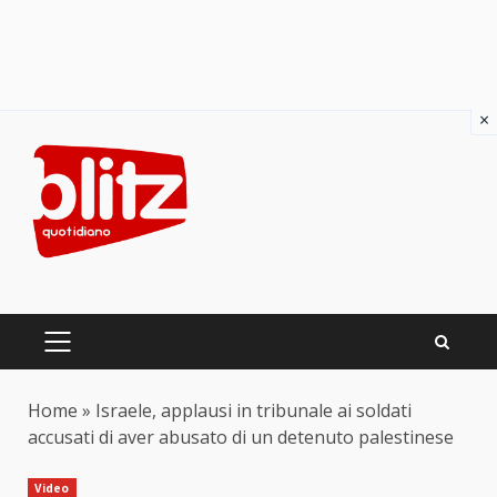
×
Skip
to
content
PRIMARY
MENU
Home
»
Israele, applausi in tribunale ai soldati
accusati di aver abusato di un detenuto palestinese
Video