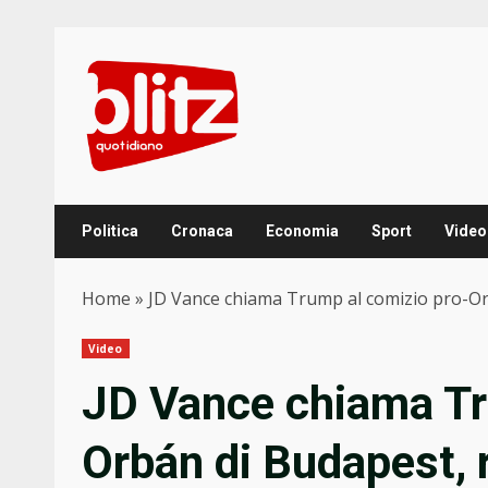
Skip
to
content
Politica
Cronaca
Economia
Sport
Video
Home
»
JD Vance chiama Trump al comizio pro-Orb
Video
JD Vance chiama Tr
Orbán di Budapest, 