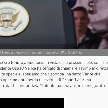
udapest, risponde la segreteria telefonica - Blitz Quotidiano
 si è tenuto a Budapest in vista delle prossime elezioni che
sidente Usa JD Vance ha cercato di chiamare Trump in dirett
spite speciale, speriamo che risponda” ha detto Vance che,
o apertamente per la rielezione di Orbán. La prima
istrata che annunciava “l’utente non ha ancora configurato