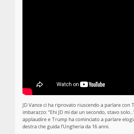
JD Vance ci ha riprovato riuscendo a parlare co
imbarazzo: “Ehi JD mi dai un secondo, stavo solo…”
applaudire e Trump ha cominciato a parlare elogia
destra che guida l’Ungheria da 16 anni.