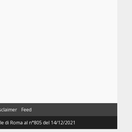
sclaimer
Feed
ale di Roma al n°805 del 14/12/2021