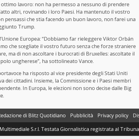
 ottimo lavoro: non ha permesso a nessuno di prendere
atto altri, rovinando i loro Paesi. Ha mantenuto il vostro
non pensassi che stia facendo un buon lavoro, non farei una
 aggiunto Trump.
ro l’Unione Europea: “Dobbiamo far rieleggere Viktor Orbán
mo che scegliate il vostro futuro senza che forze straniere
re, ma di non ascoltare i burocrati di Bruxelles: ascoltate il
popolo ungherese”, ha sottolineato Vance.
rtavoce ha risposto al vice presidente degli Stati Uniti
va dei cittadini. Insieme, la Commissione e i Paesi membri
endente. In Europa, le elezioni non sono decise dalle Big
e.
Redazione di Blitz Quotidiano
Pubblicità
Privacy policy
Di
Multimediale S.r.l. Testata Giornalistica registrata al Tribun