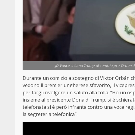
JD Vance chiama Trump al comizio pro-Orbán di B
Durante un comizio a sostegno di Viktor Orbán che
vedono il premier ungherese sfavorito, il vicepre
per fargli rivolgere un saluto alla folla. “Ho un o
insieme al presidente Donald Trump, si è schierat
telefonata si è però infranta contro una voce reg
la segreteria telefonica”.