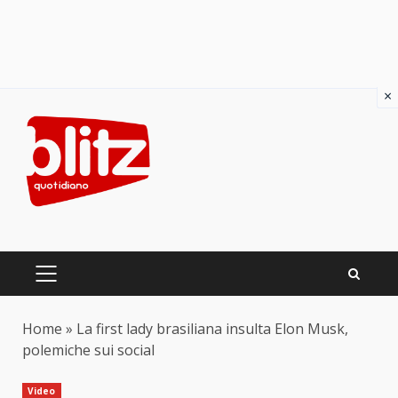
×
Skip
to
content
PRIMARY
MENU
Home
»
La first lady brasiliana insulta Elon Musk,
polemiche sui social
Video