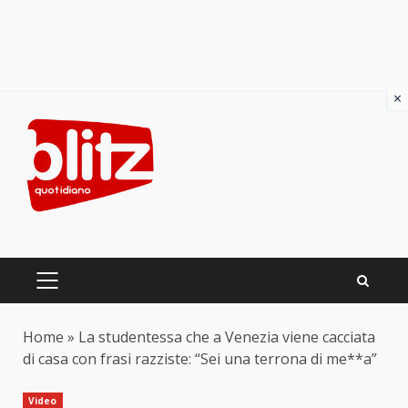
×
Skip
to
content
PRIMARY
MENU
Home
»
La studentessa che a Venezia viene cacciata
di casa con frasi razziste: “Sei una terrona di me**a”
Video