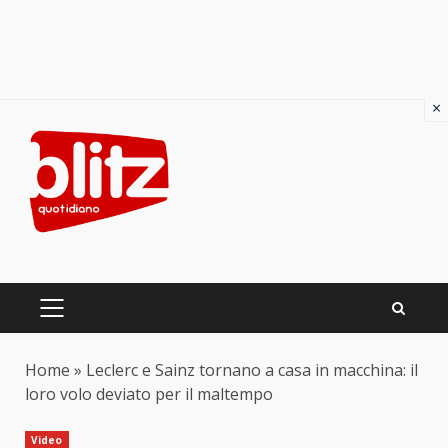
×
Skip
to
content
PRIMARY
MENU
Home
»
Leclerc e Sainz tornano a casa in macchina: il
loro volo deviato per il maltempo
Video