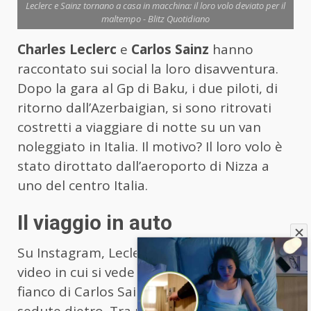
Leclerc e Sainz tornano a casa in macchina: il loro volo deviato per il
maltempo - Blitz Quotidiano
Charles Leclerc
e
Carlos Sainz
hanno
raccontato sui social la loro disavventura.
Dopo la gara al Gp di Baku, i due piloti, di
ritorno dall’Azerbaigian, si sono ritrovati
costretti a viaggiare di notte su un van
noleggiato in Italia. Il motivo? Il loro volo è
stato dirottato dall’aeroporto di Nizza a
uno del centro Italia.
Il viaggio in auto
Su Instagram, Leclerc ha pubblicato un
video in cui si vede il pilota in viaggio al
fianco di Carlos Sainz e altre due persone