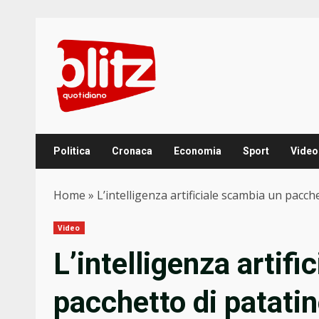
Skip
to
content
Politica
Cronaca
Economia
Sport
Video
Home
»
L’intelligenza artificiale scambia un pacch
Video
L’intelligenza artif
pacchetto di patatine