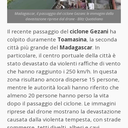
Madagascar, il passaggio del ciclone Gezani: le immagini della
devastazione riprese dal drone - Blitz Quotidiano
Il recente passaggio del
ciclone Gezani
ha
colpito duramente
Toamasina
, la seconda
città più grande del
Madagascar
. In
particolare, il centro portuale della città è
stato devastato da violenti raffiche di vento
che hanno raggiunto i 250 km/h. In questa
zona risultano ancora disperse 15 persone,
mentre le autorità locali hanno riferito che
almeno 20 persone hanno perso la vita
dopo il passaggio del ciclone. Le immagini
riprese dal drone mostrano la devastazione
causata dalla violenta tempesta, con strade
sommerse, tetti divelti, alberi e cavi