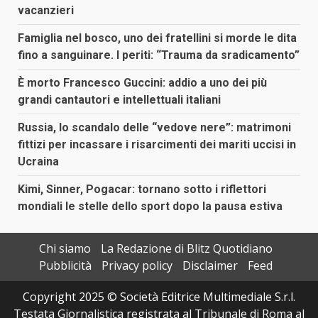
vacanzieri
Famiglia nel bosco, uno dei fratellini si morde le dita
fino a sanguinare. I periti: “Trauma da sradicamento”
È morto Francesco Guccini: addio a uno dei più
grandi cantautori e intellettuali italiani
Russia, lo scandalo delle “vedove nere”: matrimoni
fittizi per incassare i risarcimenti dei mariti uccisi in
Ucraina
Kimi, Sinner, Pogacar: tornano sotto i riflettori
mondiali le stelle dello sport dopo la pausa estiva
Chi siamo
La Redazione di Blitz Quotidiano
Pubblicità
Privacy policy
Disclaimer
Feed
Copyright 2025 © Società Editrice Multimediale S.r.l.
Testata Giornalistica registrata al Tribunale di Roma al