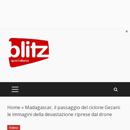
×
Skip
to
content
PRIMARY
MENU
Home
»
Madagascar, il passaggio del ciclone Gezani:
le immagini della devastazione riprese dal drone
Video