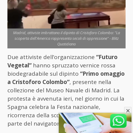
Madrid, attiviste imbrattano il dipinto di Cristoforo Colombo: "La
scoperta dell'America rappresenta secoli di oppressione" - Blitz
Quotidiano
Due attiviste dell’organizzazione
“Futuro
Vegetal”
hanno spruzzato vernice rossa
biodegradabile sul dipinto
“Primo omaggio
a Cristoforo Colombo”
, presente nella
collezione del Museo Navale di Madrid. La
protesta è avvenuta ieri, nel giorno in cui la
Spagna celebra la Festa nazionale,
ricorrenza della scoperta dell’America da
parte del navigatore genovese nel 1492.