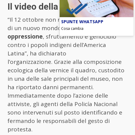
Il video della protesta
“Il 12 ottobre non rappresenta la scoperta
SPUNTE WHATSAPP
di un nuovo mondo, ma l’inizio di
secoli di
Cosa cambia
oppressione
, sfruttamento e genocidio
contro i popoli indigeni dell’America
Latina”, ha dichiarato
l’organizzazione. Grazie alla composizione
ecologica della vernice il quadro, custodito
in una delle sale principali del museo, non
ha riportato danni permanenti.
Immediatamente dopo l’azione delle
attiviste, gli agenti della Policía Nacional
sono intervenuti sul posto identificando e
fermando le responsabili del gesto di
protesta.