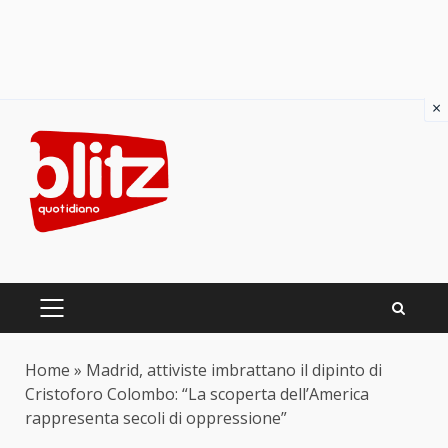
×
Skip
to
content
PRIMARY
MENU
Home
»
Madrid, attiviste imbrattano il dipinto di
Cristoforo Colombo: “La scoperta dell’America
rappresenta secoli di oppressione”