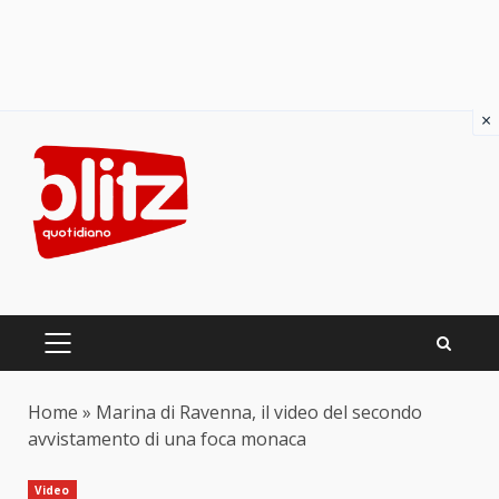
×
Skip
to
content
PRIMARY
MENU
Home
»
Marina di Ravenna, il video del secondo
avvistamento di una foca monaca
Video