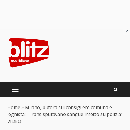
×
Skip
to
content
PRIMARY
MENU
Home
»
Milano, bufera sul consigliere comunale
leghista: “Trans sputavano sangue infetto su polizia”
VIDEO