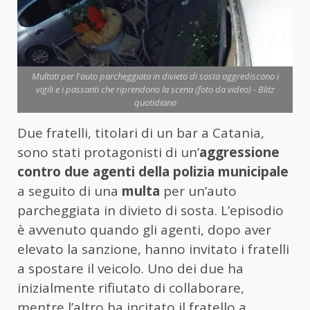
Multati per l'auto parcheggiata in divieto di sosta aggrediscono i
vigili e i passanti che riprendono la scena (foto da video) - Blitz
quotidiano
Due fratelli, titolari di un bar a Catania,
sono stati protagonisti di un’
aggressione
contro due agenti della polizia municipale
a seguito di una
multa
per un’auto
parcheggiata in divieto di sosta. L’episodio
è avvenuto quando gli agenti, dopo aver
elevato la sanzione, hanno invitato i fratelli
a spostare il veicolo. Uno dei due ha
inizialmente rifiutato di collaborare,
mentre l’altro ha incitato il fratello a