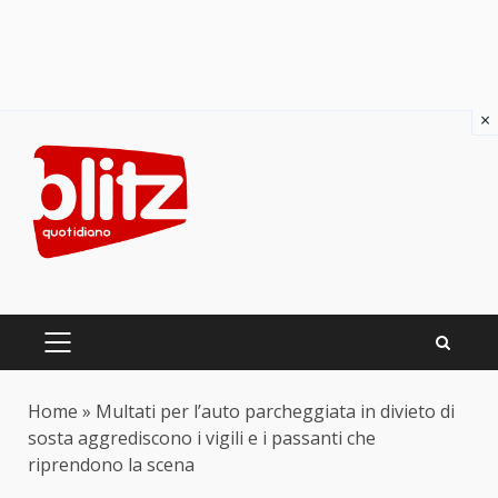
×
Skip
to
content
PRIMARY
MENU
Home
»
Multati per l’auto parcheggiata in divieto di
sosta aggrediscono i vigili e i passanti che
riprendono la scena