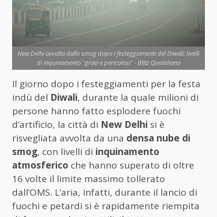
New Delhi avvolta dallo smog dopo i festeggiamenti del Diwali: livelli
di inquinamento "gravi e pericolosi" - Blitz Quotidiano
Il giorno dopo i festeggiamenti per la festa
indù del
Diwali
, durante la quale milioni di
persone hanno fatto esplodere fuochi
d’artificio, la città di
New Delhi
si è
risvegliata avvolta da una
densa nube di
smog
, con livelli di
inquinamento
atmosferico
che hanno superato di oltre
16 volte il limite massimo tollerato
dall’OMS. L’aria, infatti, durante il lancio di
fuochi e petardi si è rapidamente riempita