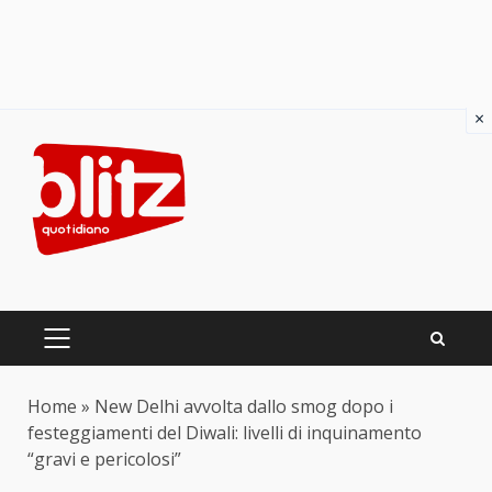
×
Skip
to
content
PRIMARY
MENU
Home
»
New Delhi avvolta dallo smog dopo i
festeggiamenti del Diwali: livelli di inquinamento
“gravi e pericolosi”