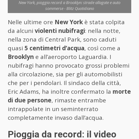
New York, pioggia record a Brooklyn: strade allagate e auto
sommerse - Blitz Quotidiano
Nelle ultime ore
New York
è stata colpita
da alcuni
violenti nubifragi
: nella notte,
nella zona di Central Park, sono caduti
quasi
5 centimetri d’acqua
, così come a
Brooklyn
e all’aeroporto Laguardia. I
nubifragi hanno provocato grossi problemi
alla circolazione, sia per gli automobilisti
che per i pendolari. Il sindaco della città,
Eric Adams, ha inoltre confermato la
morte
di due persone
, rimaste entrambe
intrappolate in un seminterrato
completamente invaso dall’acqua.
Pioggia da record: il video