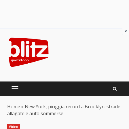
×
Skip
to
content
PRIMARY
MENU
Home
»
New York, pioggia record a Brooklyn: strade
allagate e auto sommerse
Video