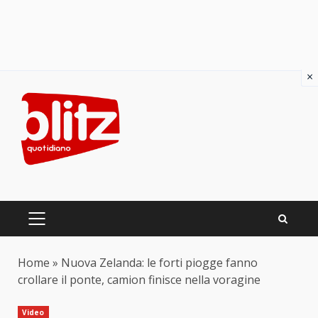
×
Skip
to
content
PRIMARY
MENU
Home
»
Nuova Zelanda: le forti piogge fanno
crollare il ponte, camion finisce nella voragine
Video