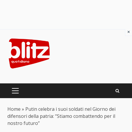
×
Skip
to
content
PRIMARY
MENU
Home
»
Putin celebra i suoi soldati nel Giorno dei
difensori della patria: “Stiamo combattendo per il
nostro futuro”