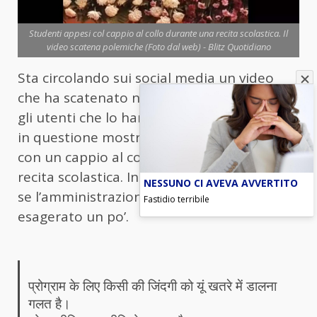
Studenti appesi col cappio al collo durante una recita scolastica. Il
video scatena polemiche (Foto dal web) - Blitz Quotidiano
Sta circolando sui social media un video
che ha scatenato non poche polemiche tra
gli utenti che lo hanno visualizzato. La clip
in questione mostra alcuni studenti appesi
con un cappio al collo come parte di una
recita scolastica. In rete ci si sta chiedendo
NESSUNO CI AVEVA AVVERTITO
se l’amministrazione scolastica abbia
Fastidio terribile
esagerato un po’.
प्रोग्राम के लिए किसी की जिंदगी को यूं खतरे में डालना
गलत है।