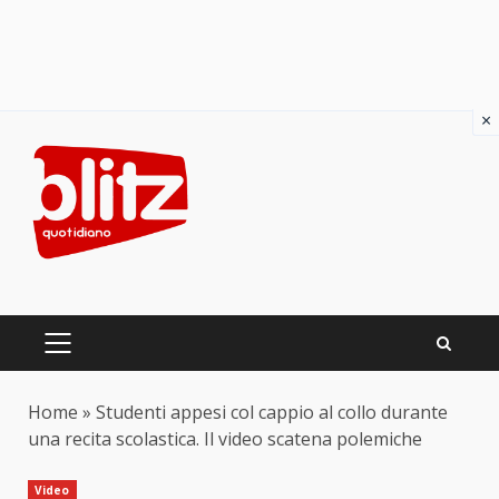
×
Skip
to
content
PRIMARY
MENU
Home
»
Studenti appesi col cappio al collo durante
una recita scolastica. Il video scatena polemiche
Video