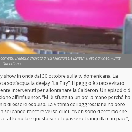
ncorrenti. Tragedia sfiorata a "La Mansion De Luinny" (Foto da video) - Blitz
Quotidiano
ty show in onda dal 30 ottobre sulla tv domenicana. La
a sott’acqua la deejay “La Piry”. Il peggio è stato evitato
ente intervenuti per allontanare la Calderon. Un episodio di
ione all’influencer. “Mi è sfuggita un po’ la mano perché ha
hia di essere espulsa. La vittima dell’aggressione ha però
non serbando rancore verso di lei. “Non sono d’accordo che
a fatto nulla e questa sera la passerò tranquilla e in pace”,