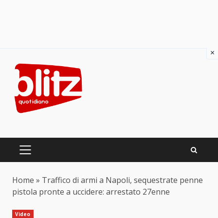
×
Skip
to
content
PRIMARY
MENU
Home
»
Traffico di armi a Napoli, sequestrate penne
pistola pronte a uccidere: arrestato 27enne
Video