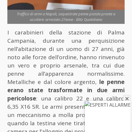
Traffico di armi a Napoli, sequestrate penne pistola pronte a
uccidere: arrestato 27enne - Blitz Quotidiano
I carabinieri della stazione di Palma
Campania, durante una perquisizione
nell’abitazione di un uomo di 27 anni, già
noto alle forze dell’ordine, hanno rinvenuto
un vero e proprio arsenale, tra cui due
penne all’apparenza normalissime.
Metalliche e dal colore argento,
le penne
erano state trasformate in due armi
pericolose
: una calibro 22 e una calibro
6,35 X16 SR. Le armi presentano all’interno
un meccanismo a molla pronto a scattare
quando la testina viene tirata. Nel fusto, la
camera per l’alloggio dei proiettili.