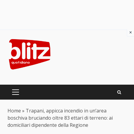
×
Skip
to
content
PRIMARY
MENU
Home
»
Trapani, appicca incendio in un’area
boschiva bruciando oltre 83 ettari di terreno: ai
domiciliari dipendente della Regione