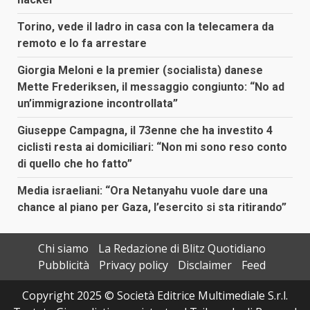
Torino, vede il ladro in casa con la telecamera da
remoto e lo fa arrestare
Giorgia Meloni e la premier (socialista) danese
Mette Frederiksen, il messaggio congiunto: “No ad
un’immigrazione incontrollata”
Giuseppe Campagna, il 73enne che ha investito 4
ciclisti resta ai domiciliari: “Non mi sono reso conto
di quello che ho fatto”
Media israeliani: “Ora Netanyahu vuole dare una
chance al piano per Gaza, l’esercito si sta ritirando”
Chi siamo
La Redazione di Blitz Quotidiano
Pubblicità
Privacy policy
Disclaimer
Feed
Copyright 2025 © Società Editrice Multimediale S.r.l.