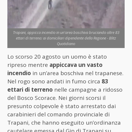
Trapani, appicca incendio in un'area boschiva bruciando oltre 83
ettari di terreno: ai domiciliari dipendente della Regione - Blitz
Quotidiano
Lo scorso 20 agosto un uomo è stato
ripreso mentre
appiccava un vasto
incendio
in un’area boschiva nel trapanese.
Nel rogo sono andati in fumo circa
83
ettari di terreno
nelle campagne a ridosso
del Bosco Scorace. Nei giorni scorsi il
presunto colpevole è stato arrestato dai
carabinieri del comando provinciale di
Trapani, che hanno eseguito un’ordinanza
cautelare emessa dal Gip di Trapani su