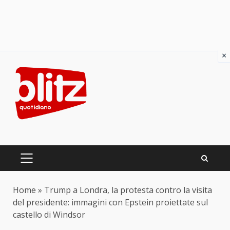
×
Skip
to
content
PRIMARY
MENU
Home
»
Trump a Londra, la protesta contro la visita
del presidente: immagini con Epstein proiettate sul
castello di Windsor